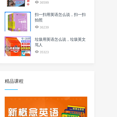
36599
扫一扫用英语怎么说，扫一扫
拍照
36239
垃圾用英语怎么说，垃圾英文
骂人
35323
精品课程