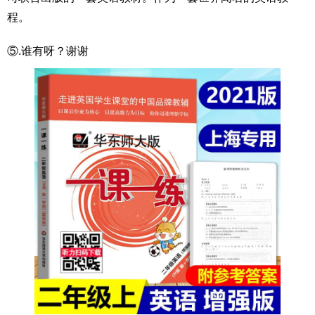
程。
⑤.谁有呀？谢谢