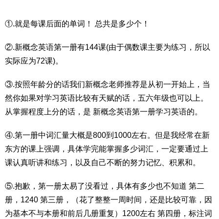
①.就是每课后面的单词！ 总共是多少个！
②.新概念英语第一册有144课(由于偶数课主要为练习，所以
实际应为72课)。
③.按照年龄分的话我们新概念老师推荐是从初一开始上，当
然你如果对学习英语比较有天赋的话，五六年级也可以上。
从掌握程度上分的话，是 新概念英语第一册学习英语的。
④.第一册中词汇量大概是800到1000左右。但是我经常在新
东方的课上强调，具体学完能掌握多少词汇，一定要通过上
课认真听讲和练习，以及自己不断的努力记忆、积累和。
⑤.抱歉，第一册太易了没看过，具体有多少也不知道 第二
册，1240 第三册，（花了整整一周时间，还是比较可靠，因
为基本不与本册和前后几册重复）1200左右 第四册，标注词