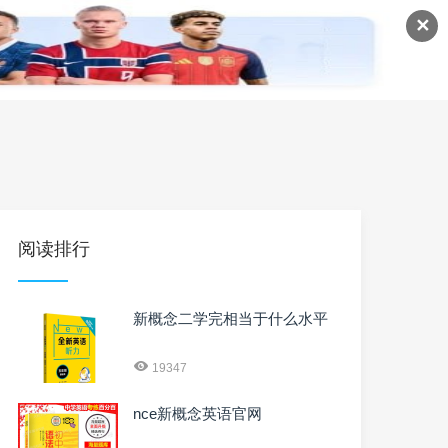
✕
语
英语课程
英语资料
阅读排行
新概念二学完相当于什么水平
19347
nce新概念英语官网