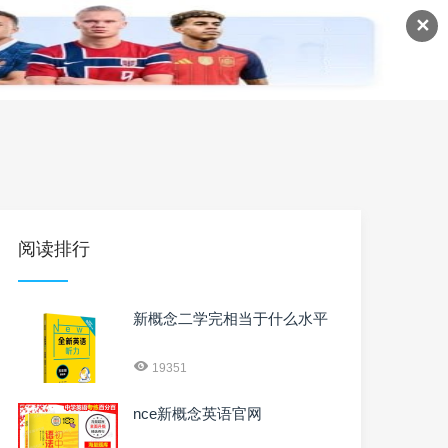
✕
语
英语课程
英语资料
阅读排行
新概念二学完相当于什么水平
19351
nce新概念英语官网