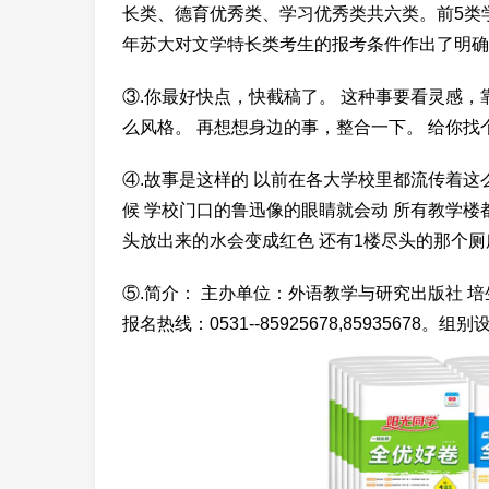
长类、德育优秀类、学习优秀类共六类。前5类
年苏大对文学特长类考生的报考条件作出了明确
③.你最好快点，快截稿了。 这种事要看灵感，
么风格。 再想想身边的事，整合一下。 给你找
④.故事是这样的 以前在各大学校里都流传着这
候 学校门口的鲁迅像的眼睛就会动 所有教学楼都
头放出来的水会变成红色 还有1楼尽头的那个厕所
⑤.简介： 主办单位：外语教学与研究出版社 
报名热线：0531--85925678,85935678