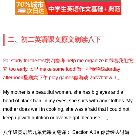
二、初二英语课文原文朗读八下
2a: study for the test复习备考 help me organize it 帮着我组织
它 too early 太早 make some food 做一些食物Saturday
afternoon星期六下午 play games做游戏 2b:What will 。
My mother is a beautiful women, she has big eyes and a
head of black hair. In my eyes, she suits with any clothes. My
mother does well in cooking, she was afraid that l could not
keep up with nutrition or overweight, because l ..。
八年级英语第九单元课文翻译： Section A 1a 你曾经去过游