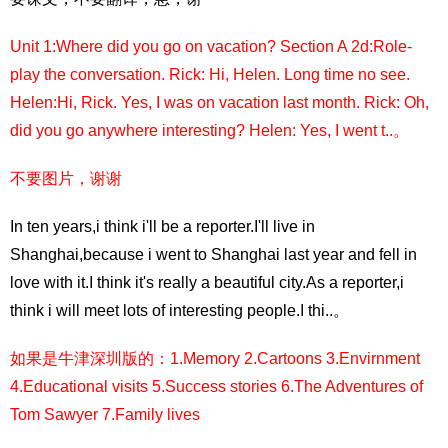
Unit 1:Where did you go on vacation? Section A 2d:Role-
play the conversation. Rick: Hi, Helen. Long time no see.
Helen:Hi, Rick. Yes, I was on vacation last month. Rick: Oh,
did you go anywhere interesting? Helen: Yes, I went t..。
不要图片，谢谢
In ten years,i think i'll be a reporter.I'll live in
Shanghai,because i went to Shanghai last year and fell in
love with it.I think it's really a beautiful city.As a reporter,i
think i will meet lots of interesting people.I thi..。
如果是牛津深圳版的：1.Memory 2.Cartoons 3.Envirnment
4.Educational visits 5.Success stories 6.The Adventures of
Tom Sawyer 7.Family lives