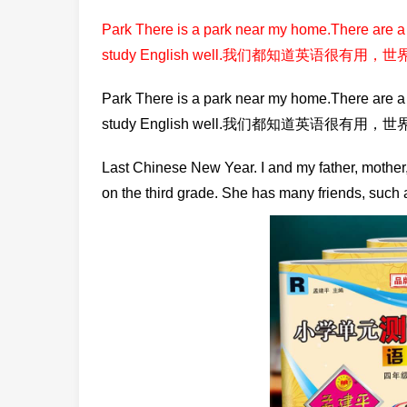
Park There is a park near my home.There are a l
study English well.我们都知道英语很
Park There is a park near my home.There are a l
study English well.我们都知道英语很
Last Chinese New Year. I and my father, mother,
on the third grade. She has many friends, such 