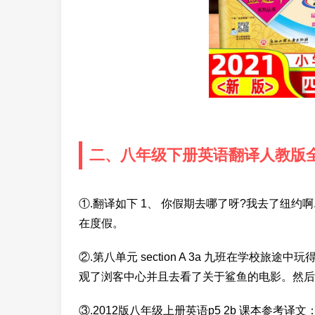
二、八年级下册英语翻译人教版
①.翻译如下 1、 你假期去哪了呀?我去了纽约啊
在度假。
②.第八单元 section A 3a 九班在学校
观了浏客中心并且去看了关于鲨鱼的电影。然后
③.2012版八年级上册英语p5 2b 课本参考