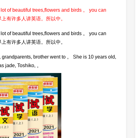
ot of beautiful trees,flowers and birds 。 you can
有用，世界上有许多人讲英语。所以中。
ot of beautiful trees,flowers and birds 。 you can
有用，世界上有许多人讲英语。所以中。
 grandparents, brother went to 。 She is 10 years old,
as jade, Toshiko, 。