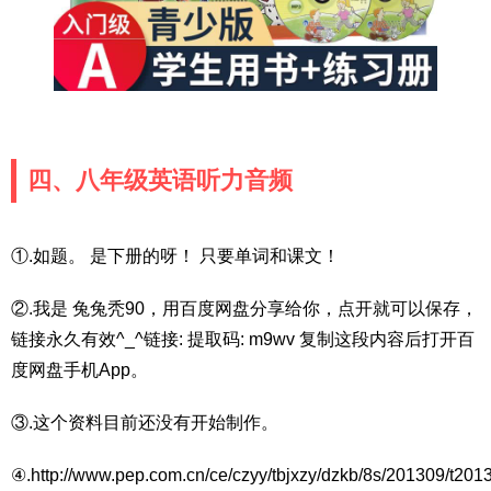
四、八年级英语听力音频
①.如题。 是下册的呀！ 只要单词和课文！
②.我是 兔兔秃90，用百度网盘分享给你，点开就可以保存，
链接永久有效^_^链接: 提取码: m9wv 复制这段内容后打开百
度网盘手机App。
③.这个资料目前还没有开始制作。
④.http://www.pep.com.cn/ce/czyy/tbjxzy/dzkb/8s/201309/t2