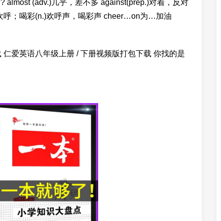
tetball? almost (adv.)几乎，差不多 against(prep.)对着，反对
油，欢呼；喝彩(n.)欢呼声，喝彩声 cheer…on为…加油
 仁爱英语八年级上册 / 下册视频版打包下载 你找的是