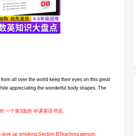
om all over the world keep their eyes on this great
hile appreciating the wonderful body shapes. The
的 一个第3面的 补课英语书没。
to give up smoking.Section BTeaching person: