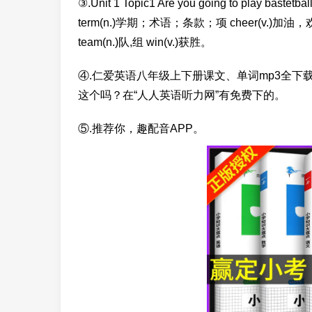
③.Unit 1 Topic1 Are you going to play bas
term(n.)学期；术语；条款；项 cheer(v.)加
team(n.)队,组 win(v.)获胜。
④.仁爱英语八年级上下册课文、单词mp3全下载
这个吗？在“人人英语听力网”有免费下的。
⑤.推荐你，趣配音APP。