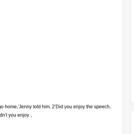
me,'Jenny told him. 2'Did you enjoy the speech,
idn't you enjoy 。
。