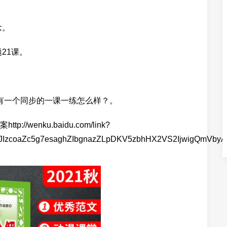
念。
21课。
 有一个同步的一课一练怎么样？。
wenku.baidu.com/link?
JIzcoaZc5g7esaghZIbgnazZLpDKV5zbhHX2VS2IjwigQmVby