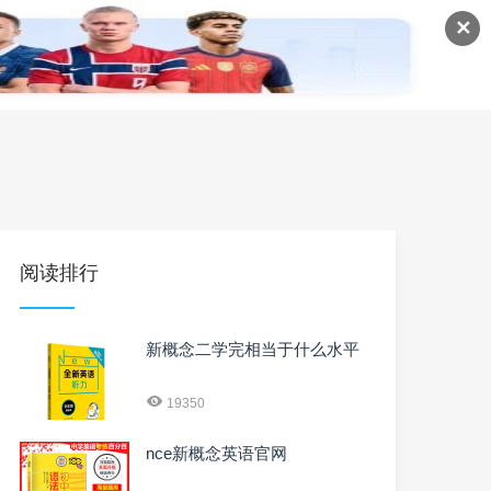
✕
语
英语课程
英语资料
阅读排行
新概念二学完相当于什么水平
19350
nce新概念英语官网