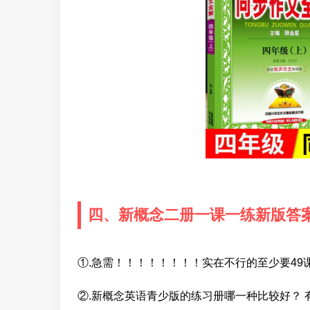
四、新概念二册一课一练新版答
①.急需！！！！！！！！实在不行的至少要4
②.新概念英语青少版的练习册哪一种比较好？