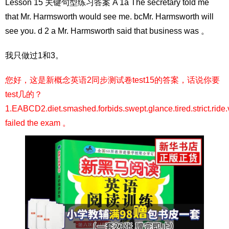
Lesson 15 关键句型练习答案 A 1a The secretary told me
that Mr. Harmsworth would see me. bcMr. Harmsworth will
see you. d 2 a Mr. Harmsworth said that business was 。
我只做过1和3。
您好，这是新概念英语2同步测试卷test15的答案，话说你要
test几的？
1.EABCD2.diet.smashed.forbids.swept.glance.tired.strict.ride
failed the exam 。