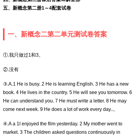
五、新概念第二册1～4配套试卷
一、新概念二第二单元测试卷答案
①.我只做过1和3。
②.没有
③.A.1 He is busy. 2 He is learning English. 3 He has a new
book. 4 He lives in the country. 5 He will see you tomorrow. 6
He can understand you. 7 He must write a letter. 8 He may
come next week. 9 He does a lot of work every day..。
④.A a 1I enjoyed the film yesterday. 2 My mother went to
market. 3 The children asked questions continuously in