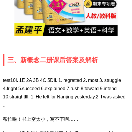
三、新概念二册课后答案及解析
test10I. 1E 2A 3B 4C 5DII. 1. regretted 2. most 3. struggle
4.fright 5.succeed 6.explained 7.rush 8.toward 9.intend
10.straightIII. 1. He left for Nanjing yesterday.2. I was asked
。
帮忙啦！书上空太小，写不下啊……