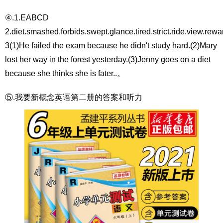
④.1.EABCD
2.diet.smashed.forbids.swept.glance.tired.strict.ride.view.rewa
3(1)He failed the exam because he didn't study hard.(2)Mary
lost her way in the forest yesterday.(3)Jenny goes on a diet
because she thinks she is fater..。
⑤.我要新概念英语第二册的答案和听力