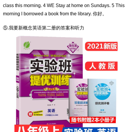
class this morning. 4 WE Stay at home on Sundays. 5 This
morning I borrowed a book from the library. 你好。
⑤.我要新概念英语第二册的答案和听力